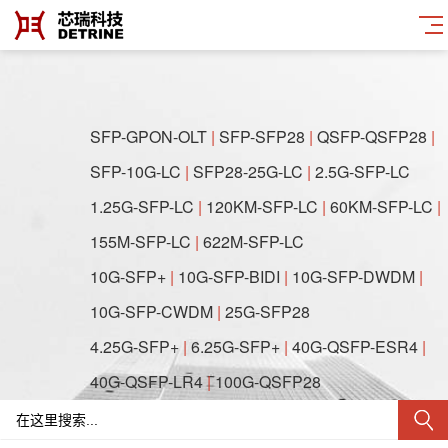
SFP-GPON-OLT
|
SFP-SFP28
|
QSFP-QSFP28
|
SFP-10G-LC
|
SFP28-25G-LC
|
2.5G-SFP-LC
1.25G-SFP-LC
|
120KM-SFP-LC
|
60KM-SFP-LC
|
155M-SFP-LC
|
622M-SFP-LC
10G-SFP+
|
10G-SFP-BIDI
|
10G-SFP-DWDM
|
10G-SFP-CWDM
|
25G-SFP28
4.25G-SFP+
|
6.25G-SFP+
|
40G-QSFP-ESR4
|
40G-QSFP-LR4
|
100G-QSFP28
622M-SFF-2x5
|
622M-SFF-2x10
|
1.25G-SFF-2x5