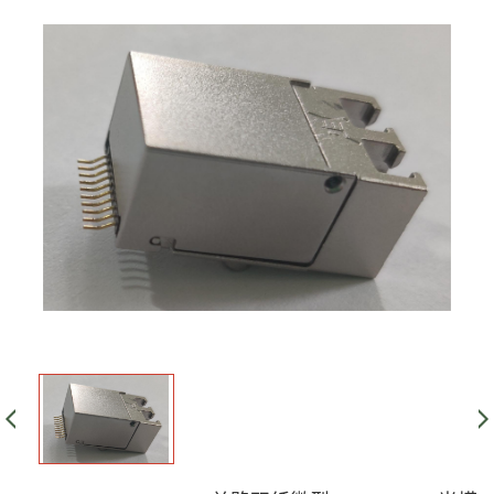
|
1.25G-SFF-2x10
|
10G-SFF-2x5
10G-USOT-10PIN
|
10G-USOT-12PIN
|
1.25G-1x9
|
622M-1x9
|
155M-1x9