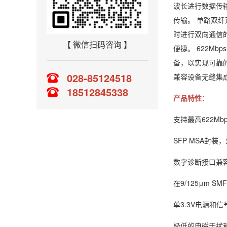
波长进行数据传输
传输。 单路双
时进行双向通信
【 微信扫码咨询 】
便捷。 622M
备，以实现可靠
028-85124518
兼容设备无缝集
18512845338
产品特性：
支持最高622Mb
SFP MSA封装
数字诊断接口兼容S
在9/125μm 
单3.3V电源和信
极低的电磁干扰和