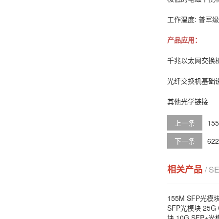
工作温度: 普军级:-
产品应用：
千兆以太网交换
光纤交换机基础
其他光学链接
上一条
15
下一条
62
相关产品
/ S
155M SFP光模
SFP光模块
25G
块
10G SFP+