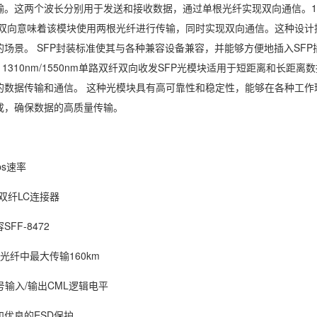
。这两个波长分别用于发送和接收数据，通过单根光纤实现双向通信。131
纤双向意味着该模块使用两根光纤进行传输，同时实现双向通信。这种设
的场景。 SFP封装标准使其与各种兼容设备兼容，并能够方便地插入SF
bps 1310nm/1550nm单路双纤双向收发SFP光模块适用于短距离
的数据传输和通信。 这种光模块具有高可靠性和稳定性，能够在各种工
成，确保数据的高质量传输。
ps速率
，双纤LC连接器
FF-8472
SMF光纤中最大传输160km
号输入/输出CML逻辑电平
优良的ESD保护