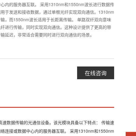
内的服务器互联。 采用1310nm和1550nm波长进行数据传
用于发送和接收数据，通过单根光纤实现双向通信。1310nm
输，而1550nm波长适用于长距离传输。 单路双纤双向意味
光纤进行传输，同时实现双向通信。这种设计提供了更高的带
传输延迟，非常适合需要同时进行双向通信的场景。
在线咨询
一种用于高速数据传输的光通信设备。该光模块具备以下特点： 传输速
芯瑞产品
企业网络连接或数据中心内的服务器互联。 采用1310nm和1550nm
型号