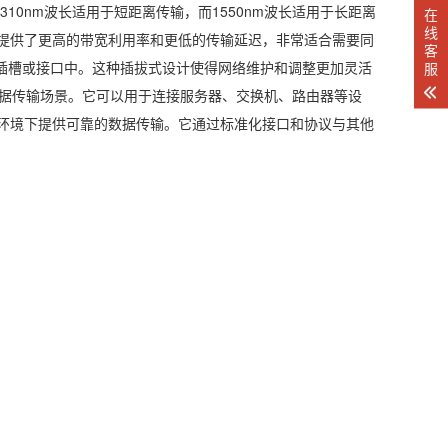
0nm波长适用于短距离传输，而1550nm波长适用于长距离
在
线
计提供了更高的带宽利用率和更低的传输延迟，非常适合需要同
DTA
客
P插槽或接口中。这种插拔式设计使得网络维护和调整更加灵活
服
DTA
和长距离数据传输场景。它可以用于连接服务器、交换机、路由器等设
作环境下提供可靠的数据传输。它通过标准化接口和协议与其他
DTA
DTA
DTA
DTA
DTA